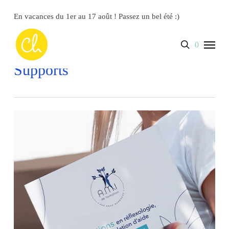
Skip
to
En vacances du 1er au 17 août ! Passez un bel été :)
main
content
Close
Panier
Menu
search
account
0
Cart
Supports