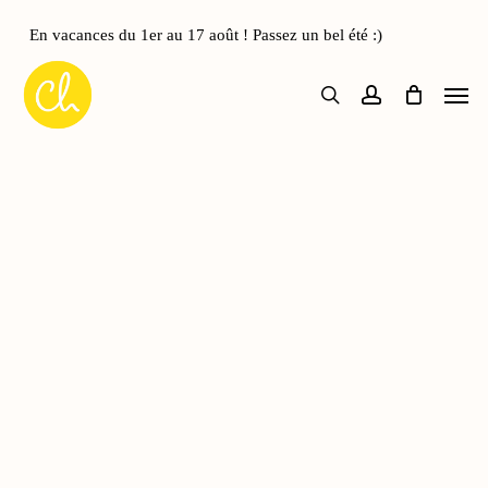
Skip
to
En vacances du 1er au 17 août ! Passez un bel été :)
main
Men
content
search
account