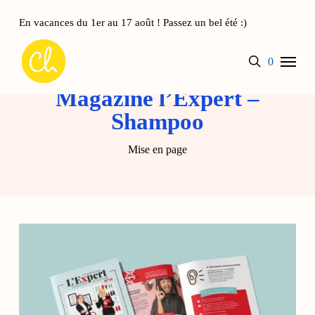
Skip
to
En vacances du 1er au 17 août ! Passez un bel été :)
main
Panier
Close
Menu
content
Cart
search
account
0
Magazine l’Expert –
Shampoo
Mise en page