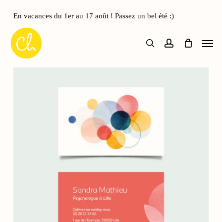
Skip
to
En vacances du 1er au 17 août ! Passez un bel été :)
Close
Panier
main
Cart
Men
content
search
account
Accueil
Cartes de visite
Carte de visite Halos