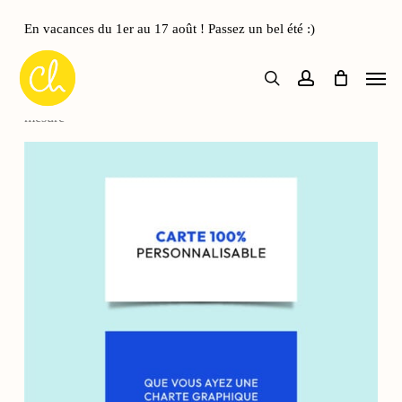
Skip
to
En vacances du 1er au 17 août ! Passez un bel été :)
Close
Panier
main
Cart
Men
content
search
account
Accueil
Cartes de visite
Carte de visite Création sur-
mesure