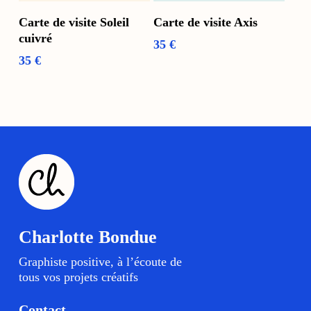
Ajouter Au Panier
Ajouter Au Panier
Carte de visite Soleil
Carte de visite Axis
cuivré
35
€
35
€
Charlotte Bondue
Graphiste positive, à l’écoute de
tous vos projets créatifs
Contact