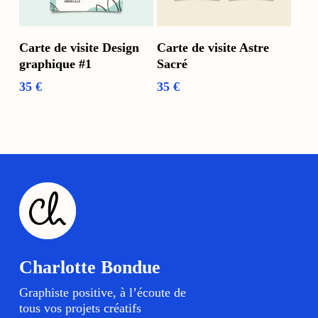
Ajouter Au Panier
Voir Les Options
Carte de visite Design
Carte de visite Astre
graphique #1
Sacré
35
€
35
€
Charlotte Bondue
Graphiste positive, à l’écoute de
tous vos projets créatifs