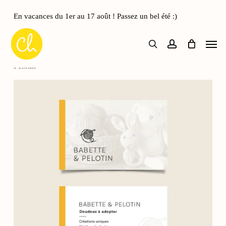
Skip
to
En vacances du 1er au 17 août ! Passez un bel été :)
Close
Panier
main
Cart
Men
content
search
account
Accueil
Cartes de visite
Carte de visite Babette &
Pelotin