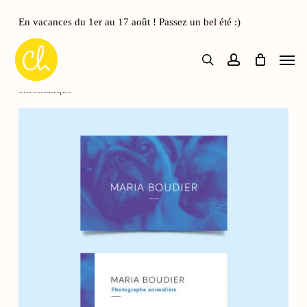
Skip
to
En vacances du 1er au 17 août ! Passez un bel été :)
Close
Panier
main
Cart
Men
content
search
account
Accueil
Cartes de visite
Carte de visite Aura
chromatique