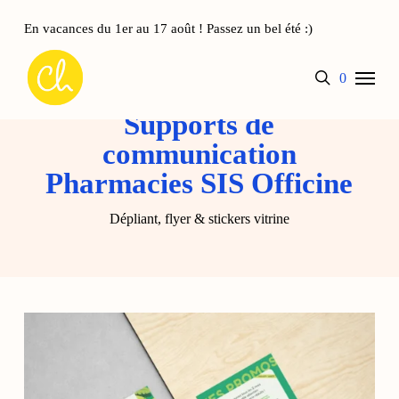
Skip
to
En vacances du 1er au 17 août ! Passez un bel été :)
main
Panier
Close
Menu
content
Cart
search
account
0
Supports de
communication
Pharmacies SIS Officine
Dépliant, flyer & stickers vitrine