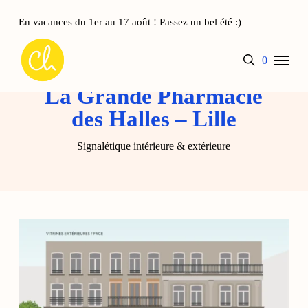
Skip
to
En vacances du 1er au 17 août ! Passez un bel été :)
main
Panier
Close
Menu
content
Cart
search
account
0
La Grande Pharmacie
des Halles – Lille
Signalétique intérieure & extérieure