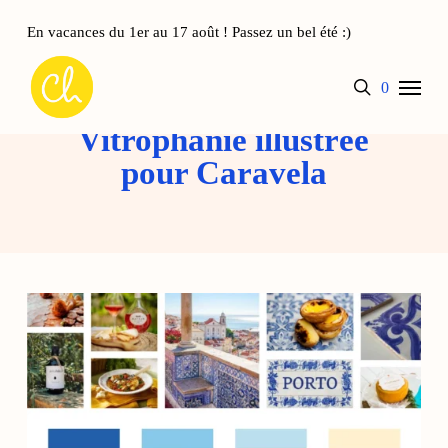
Skip
to
En vacances du 1er au 17 août ! Passez un bel été :)
main
Panier
Close
Menu
content
Cart
search
account
0
Vitrophanie illustrée
pour Caravela