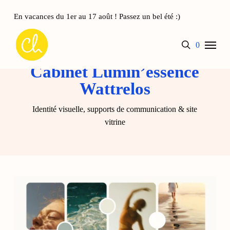
Skip
to
En vacances du 1er au 17 août ! Passez un bel été :)
main
Panier
Close
Menu
content
Cart
search
account
0
Cabinet Lumin’essence
Wattrelos
Identité visuelle, supports de communication & site
vitrine