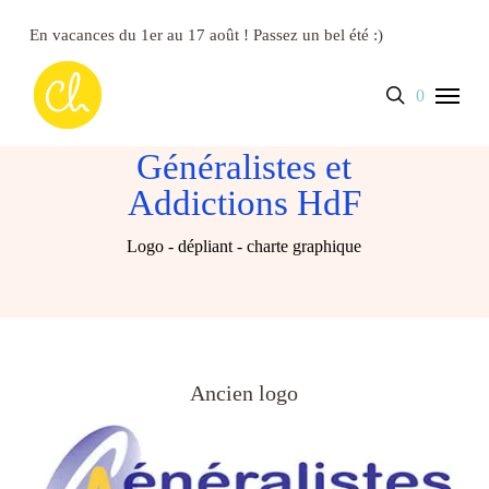
Skip
to
En vacances du 1er au 17 août ! Passez un bel été :)
main
content
Close
Panier
Menu
search
account
0
Cart
Généralistes et
Addictions HdF
Logo - dépliant - charte graphique
Ancien logo