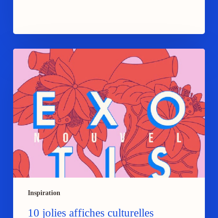
10
jolies
affiches
culturelles
Inspiration
10 jolies affiches culturelles