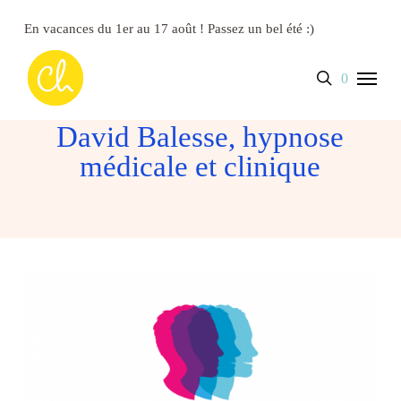
Skip
to
En vacances du 1er au 17 août ! Passez un bel été :)
main
content
Close
Panier
Menu
search
account
0
Cart
David Balesse, hypnose
médicale et clinique