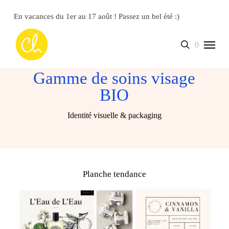
Skip
to
En vacances du 1er au 17 août ! Passez un bel été :)
main
content
Close
Panier
Menu
search
account
0
Cart
Gamme de soins visage
BIO
Identité visuelle & packaging
Planche tendance