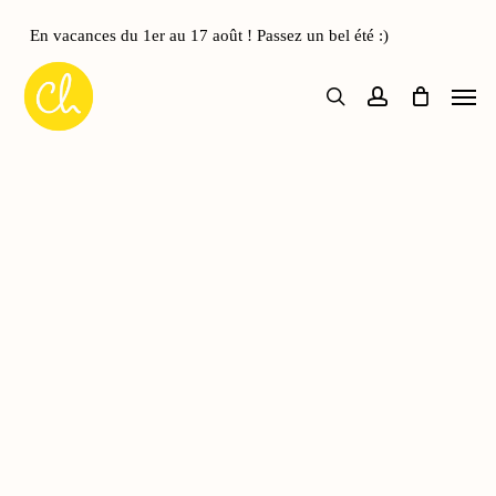
Skip
to
En vacances du 1er au 17 août ! Passez un bel été :)
Close
Panier
main
Cart
Men
content
search
account